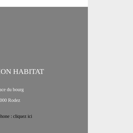
ION HABITAT
lace du bourg
000 Rodez
hone : cliquez ici