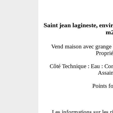
Saint jean lagineste, env
m2
Vend maison avec grange s
Proprié
Côté Technique : Eau : Com
Assain
Points fo
Les informations sur les r