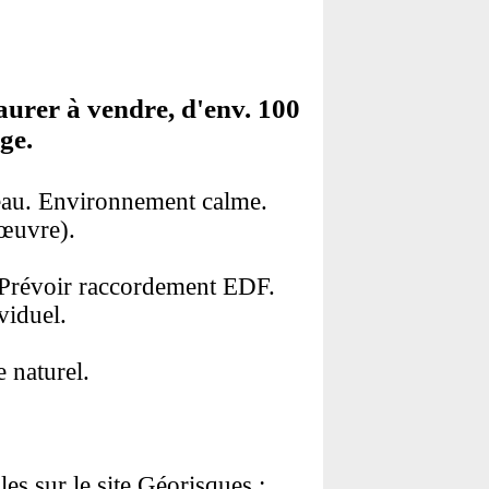
aurer à vendre, d'env. 100
ge.
seau. Environnement calme.
 œuvre).
: Prévoir raccordement EDF.
viduel.
e naturel.
es sur le site Géorisques :