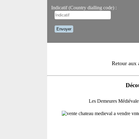
Indicatif (Country dialling code) :
Retour aux 
Décou
Les Demeures Médiévales