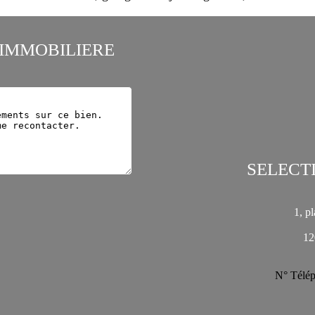
IMMOBILIERE
SELECT
1, p
12
N° Télép