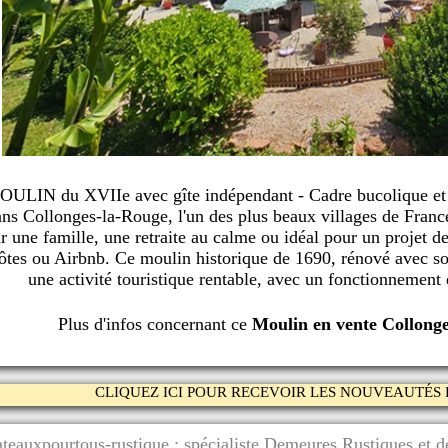
ULIN du XVIIe avec gîte indépendant - Cadre bucolique et re
ns Collonges-la-Rouge, l'un des plus beaux villages de Fran
r une famille, une retraite au calme ou idéal pour un projet d
ôtes ou Airbnb. Ce moulin historique de 1690, rénové avec soi
une activité touristique rentable, avec un fonctionnement
Plus d'infos concernant
ce
Moulin en vente Collon
CLIQUEZ ICI POUR RECEVOIR LES NOUVEAUTÉS 
teauxpourtous-rustique : spécialiste Demeures Rustiques et de