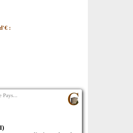
d'€ :
 Pays...
I)