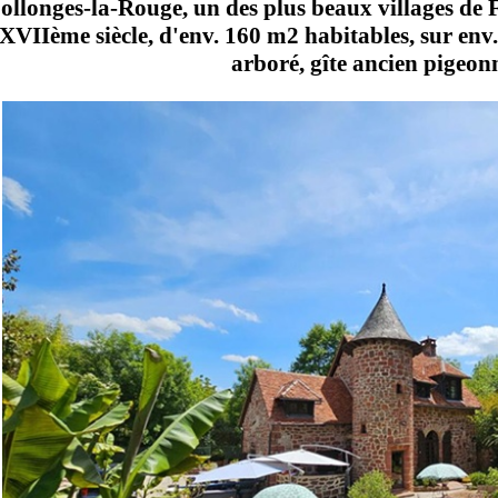
ollonges-la-Rouge, un des plus beaux villages de 
XVIIème siècle, d'env. 160 m2 habitables, sur env.
arboré, gîte ancien pigeonn