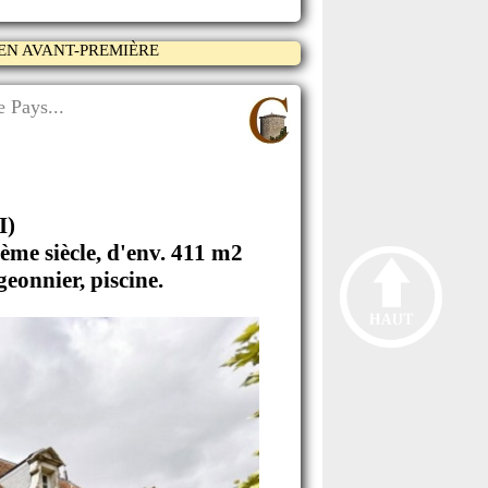
EN AVANT-PREMIÈRE
 Pays...
I)
me siècle, d'env. 411 m2
eonnier, piscine.