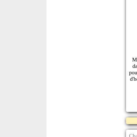
MO
da
pou
d'h
Cha